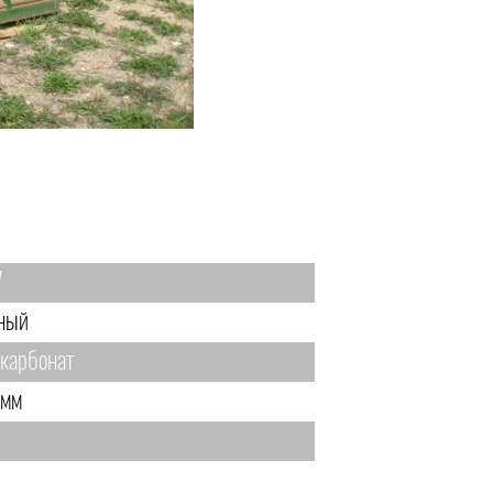
7
ный
карбонат
 мм