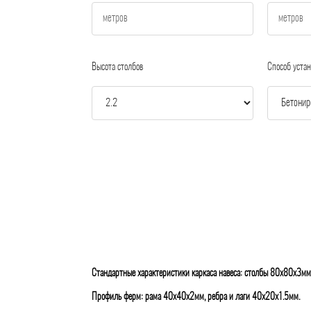
Высота столбов
Способ устан
Стандартные характеристики каркаса навеса: столбы 80х80х3мм
Профиль ферм: рама 40х40х2мм, ребра и лаги 40х20х1.5мм.