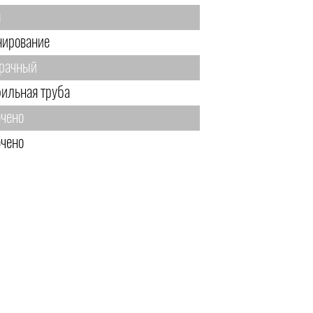
м
нирование
рачный
ильная труба
чено
чено