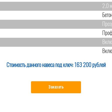
2,0 
Бето
Проз
Проф
Вклю
Вклю
Стоимость данного навеса под ключ:
163 200 рублей
Заказать