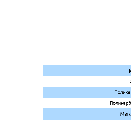
П
Полика
Поликарб
Мета