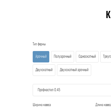
К
Тип фермы
Арочный
Полуарочный
Односкатный
Треуг
Двухскатный
Двухскатный арочный
Ширина навеса
Длина навес